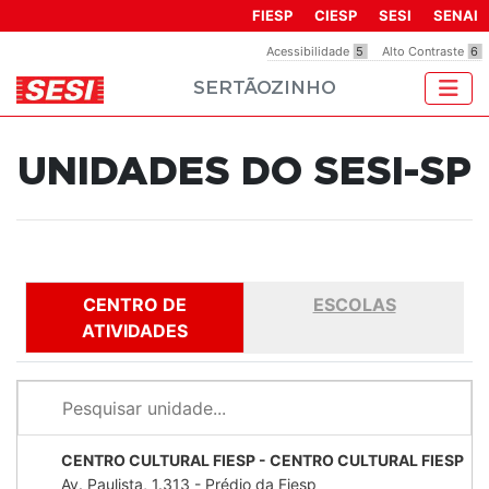
Observação:
FIESP
CIESP
SESI
SENAI
este
Acessibilidade
5
Alto Contraste
6
site
SERTÃOZINHO
inclui
um
sistema
UNIDADES DO SESI-SP
de
acessibilidade.
CENTRO DE
ESCOLAS
ATIVIDADES
CENTRO CULTURAL FIESP - CENTRO CULTURAL FIESP
Av. Paulista, 1.313 - Prédio da Fiesp