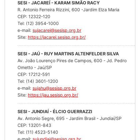
SESI - JACAREÍ - KARAM SIMÃO RACY
R. Antonio Ferreira Rizzini, 600 -Jardim Elza Maria
CEP: 12322-120
Tel: (12) 3954-1000
e-mail:
sujacarei@sesisp.org.br
Site:
https://jacarei.sesisp.org.br/
SESI - JAÚ - RUY MARTINS ALTENFELDER SILVA
Av. João Lourenço Pires de Campos, 600 - Jd. Pedro
Ometto - Jaú/SP
CEP: 17212-591
Tel: (14) 3601-1200
e-mail:
sujahu@sesisp.org.br
Site:
https://jau.sesisp.org.br/
SESI - JUNDIAÍ - ÉLCIO GUERRAZZI
Av. Antonio Segre, 695 - Jardim Brasil - Jundiaí/SP
CEP: 13201-843
Tel: (11) 4523-5140
e-mail:
sujundiai@sesisp.org.br