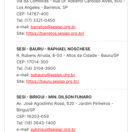
Via da Comitivas - Rua Dr. Roberto Cardoso Alves, 800 -
Los Angeles - Barretos, SP
CEP: 14787-400
Tel: (17) 3321-0450
e-mail:
barretos@sesisp.org.br
Site:
https://barretos.sesisp.org.br/
SESI - BAURU - RAPHAEL NOSCHESE
R. Rubens Arruda, 8-50 - Altos da Cidade - Bauru/SP
CEP: 17014-300
Tel: (14) 3104-3900
e-mail:
subauru@sesisp.org.br
Site:
https://bauru.sesisp.org.br/
SESI - BIRIGUI - MIN. DILSON FUNARO
Av. José Agostinho Rossi, 620 - Jardim Pinheiros -
Birigui/SP
CEP: 16203-059
Tel: (18) 3643-1400
e-mail:
subirigui@sesisp.org.br