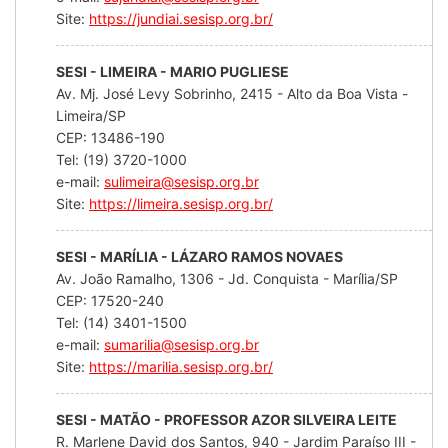
Site:
https://jundiai.sesisp.org.br/
SESI - LIMEIRA - MARIO PUGLIESE
Av. Mj. José Levy Sobrinho, 2415 - Alto da Boa Vista -
Limeira/SP
CEP: 13486-190
Tel: (19) 3720-1000
e-mail:
sulimeira@sesisp.org.br
Site:
https://limeira.sesisp.org.br/
SESI - MARÍLIA - LÁZARO RAMOS NOVAES
Av. João Ramalho, 1306 - Jd. Conquista - Marília/SP
CEP: 17520-240
Tel: (14) 3401-1500
e-mail:
sumarilia@sesisp.org.br
Site:
https://marilia.sesisp.org.br/
SESI - MATÃO - PROFESSOR AZOR SILVEIRA LEITE
R. Marlene David dos Santos, 940 - Jardim Paraíso III -