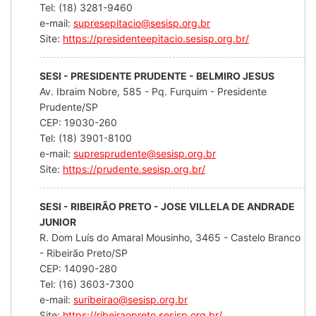
Tel: (18) 3281-9460
e-mail:
supresepitacio@sesisp.org.br
Site:
https://presidenteepitacio.sesisp.org.br/
SESI - PRESIDENTE PRUDENTE - BELMIRO JESUS
Av. Ibraim Nobre, 585 - Pq. Furquim - Presidente
Prudente/SP
CEP: 19030-260
Tel: (18) 3901-8100
e-mail:
supresprudente@sesisp.org.br
Site:
https://prudente.sesisp.org.br/
SESI - RIBEIRÃO PRETO - JOSE VILLELA DE ANDRADE
JUNIOR
R. Dom Luís do Amaral Mousinho, 3465 - Castelo Branco
- Ribeirão Preto/SP
CEP: 14090-280
Tel: (16) 3603-7300
e-mail:
suribeirao@sesisp.org.br
Site:
https://ribeiraopreto.sesisp.org.br/