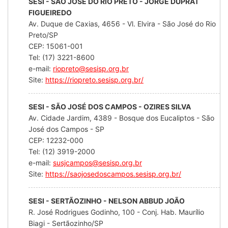
SESI - SÃO JOSÉ DO RIO PRETO - JORGE DUPRAT
FIGUEIREDO
Av. Duque de Caxias, 4656 - Vl. Elvira - São José do Rio
Preto/SP
CEP: 15061-001
Tel: (17) 3221-8600
e-mail:
riopreto@sesisp.org.br
Site:
https://riopreto.sesisp.org.br/
SESI - SÃO JOSÉ DOS CAMPOS - OZIRES SILVA
Av. Cidade Jardim, 4389 - Bosque dos Eucaliptos - São
José dos Campos - SP
CEP: 12232-000
Tel: (12) 3919-2000
e-mail:
susjcampos@sesisp.org.br
Site:
https://saojosedoscampos.sesisp.org.br/
SESI - SERTÃOZINHO - NELSON ABBUD JOÃO
R. José Rodrigues Godinho, 100 - Conj. Hab. Maurílio
Biagi - Sertãozinho/SP