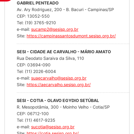
GABRIEL PENTEADO
Av. Ary Rodriguez, 200 - B. Bacuri - Campinas/SP
CEP: 13052-550
Tel: (19) 3765-9210
e-mail:
sucamp2@sesisp.org.br
Site:
https://campinassantosdumont.sesisp.org.br/
SESI - CIDADE AE CARVALHO - MÁRIO AMATO
Rua Deodato Saraiva da Silva, 110
CEP: 03694-090
Tel: (11) 2026-6004
e-mail:
suaecarvalho@sesisp.org.br
Site:
https://aecarvalho.sesisp.org.br/
SESI - COTIA - OLAVO EGYDIO SETÚBAL
R. Mesopotâmia, 300 - Moinho Velho - Cotia/SP
CEP: 06712-100
Tel: (11) 4617-9235
e-mail:
sucotia@sesisp.org.br
Site:
https://cotia.sesisp.org.br/