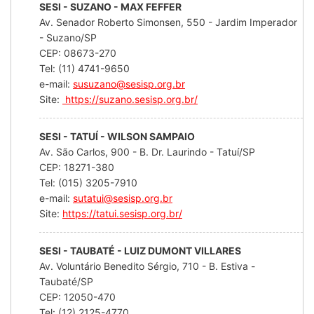
SESI - SUZANO - MAX FEFFER
Av. Senador Roberto Simonsen, 550 - Jardim Imperador
- Suzano/SP
CEP: 08673-270
Tel: (11) 4741-9650
e-mail:
susuzano@sesisp.org.br
Site:
https://suzano.sesisp.org.br/
SESI - TATUÍ - WILSON SAMPAIO
Av. São Carlos, 900 - B. Dr. Laurindo - Tatuí/SP
CEP: 18271-380
Tel: (015) 3205-7910
e-mail:
sutatui@sesisp.org.br
Site:
https://tatui.sesisp.org.br/
SESI - TAUBATÉ - LUIZ DUMONT VILLARES
Av. Voluntário Benedito Sérgio, 710 - B. Estiva -
Taubaté/SP
CEP: 12050-470
Tel: (12) 2125-4770