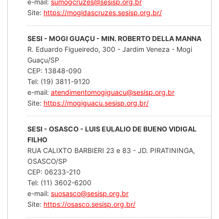
e-mail:
sumogcruzes@sesisp.org.br
Site:
https://mogidascruzes.sesisp.org.br/
SESI - MOGI GUAÇU - MIN. ROBERTO DELLA MANNA
R. Eduardo Figueiredo, 300 - Jardim Veneza - Mogi
Guaçu/SP
CEP: 13848-090
Tel: (19) 3811-9120
e-mail:
atendimentomogiguacu@sesisp.org.br
Site:
https://mogiguacu.sesisp.org.br/
SESI - OSASCO - LUIS EULALIO DE BUENO VIDIGAL
FILHO
RUA CALIXTO BARBIERI 23 e 83 - JD. PIRATININGA,
OSASCO/SP
CEP: 06233-210
Tel: (11) 3602-6200
e-mail:
suosasco@sesisp.org.br
Site:
https://osasco.sesisp.org.br/